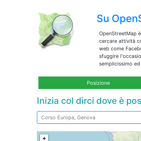
Su Open
OpenStreetMap è u
cercare attività 
web come Faceboo
sfuggire l'occasio
semplicissimo ed
Posizione
Inizia col dirci dove è po
+